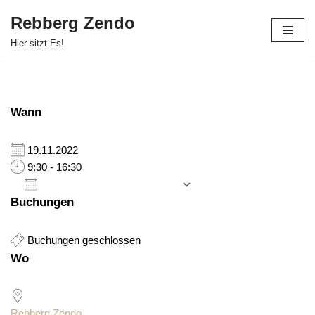
Rebberg Zendo
Zum
Hier sitzt Es!
Inhalt
springen
Wann
19.11.2022
9:30 - 16:30
Zum Kalender hinzufügen
Buchungen
ICS herunterladen
Google Kalender
iCalendar
Office 365
Outlook Live
Buchungen geschlossen
Wo
Rebberg Zendo