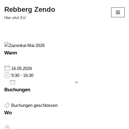
Rebberg Zendo
Zum
Hier sitzt Es!
Inhalt
springen
Wann
16.05.2026
9:30 - 16:30
Zum Kalender hinzufügen
Buchungen
ICS herunterladen
Google Kalender
iCalendar
Office 365
Outlook Live
Buchungen geschlossen
Wo