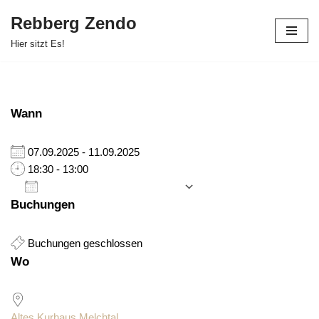
Rebberg Zendo
Zum
Hier sitzt Es!
Inhalt
springen
Wann
07.09.2025 - 11.09.2025
18:30 - 13:00
Zum Kalender hinzufügen
Buchungen
ICS herunterladen
Google Kalender
Buchungen geschlossen
Wo
Altes Kurhaus Melchtal